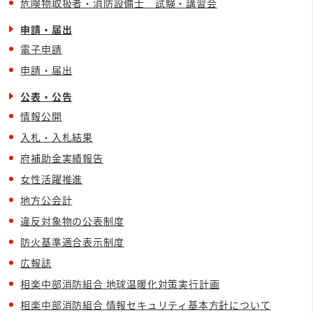
危険物取扱者・消防設備士 試験・講習会
申請・届出
電子申請
申請・届出
公表・公告
情報公開
入札・入札結果
府補助金実績報告
女性活躍推進
地方公会計
違反対象物の公表制度
防火基準適合表示制度
広報誌
相楽中部消防組合 地球温暖化対策実行計画
相楽中部消防組合 情報セキュリティ基本方針について