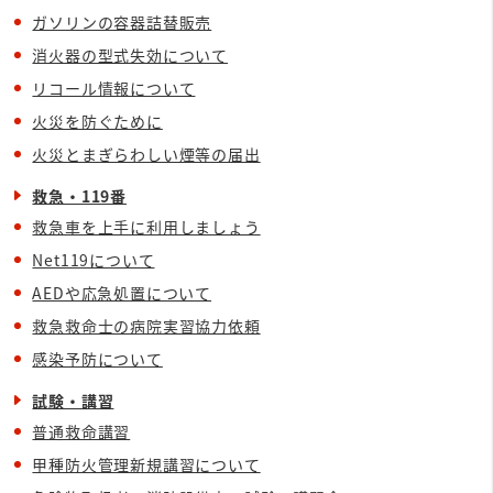
ガソリンの容器詰替販売
消火器の型式失効について
リコール情報について
火災を防ぐために
火災とまぎらわしい煙等の届出
救急・119番
救急車を上手に利用しましょう
Net119について
AEDや応急処置について
救急救命士の病院実習協力依頼
感染予防について
試験・講習
普通救命講習
甲種防火管理新規講習について