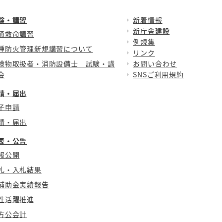
験・講習
新着情報
新庁舎建設
通救命講習
例規集
種防火管理新規講習について
リンク
険物取扱者・消防設備士 試験・講
お問い合わせ
会
SNSご利用規約
請・届出
子申請
請・届出
表・公告
報公開
札・入札結果
補助金実績報告
性活躍推進
方公会計