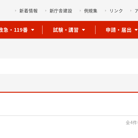
新着情報
新庁舎建設
例規集
リンク
救急・119番
試験・講習
申請・届出
全4件