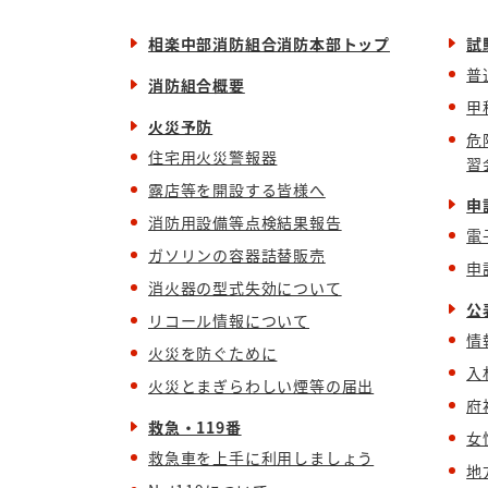
相楽中部消防組合消防本部トップ
試
普
消防組合概要
甲
火災予防
危
住宅用火災警報器
習
露店等を開設する皆様へ
申
消防用設備等点検結果報告
電
ガソリンの容器詰替販売
申
消火器の型式失効について
公
リコール情報について
情
火災を防ぐために
入
火災とまぎらわしい煙等の届出
府
救急・119番
女
救急車を上手に利用しましょう
地