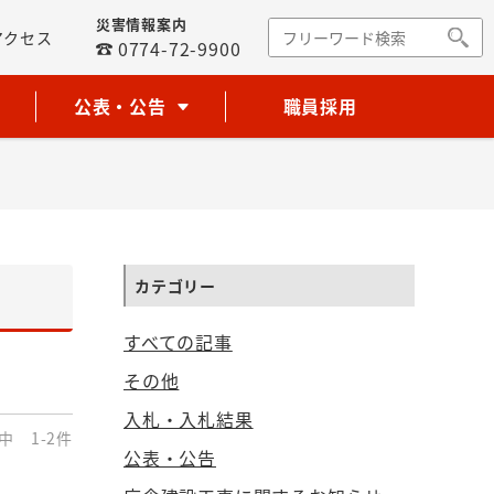
災害情報案内
アクセス
0774-72-9900
公表・公告
職員採用
カテゴリー
すべての記事
その他
入札・入札結果
中 1-2件
公表・公告