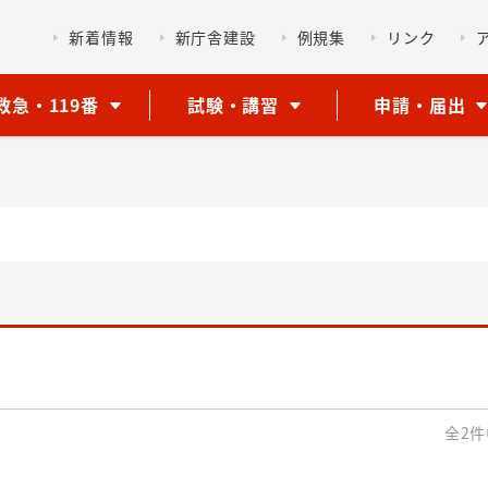
新着情報
新庁舎建設
例規集
リンク
救急・119番
試験・講習
申請・届出
全2件