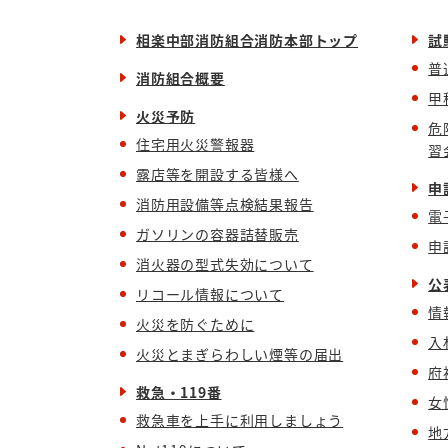
相楽中部消防組合消防本部トップ
試
普
消防組合概要
甲
火災予防
危
住宅用火災警報器
習
露店等を開設する皆様へ
申
消防用設備等点検結果報告
電
ガソリンの容器詰替販売
申
消火器の型式失効について
公
リコール情報について
情
火災を防ぐために
入
火災とまぎらわしい煙等の届出
府
救急・119番
女
救急車を上手に利用しましょう
地