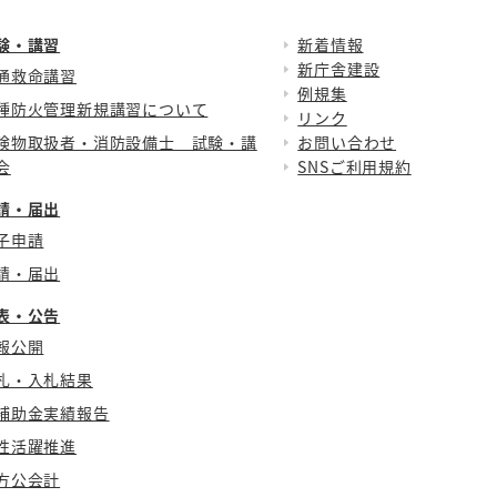
験・講習
新着情報
新庁舎建設
通救命講習
例規集
種防火管理新規講習について
リンク
険物取扱者・消防設備士 試験・講
お問い合わせ
会
SNSご利用規約
請・届出
子申請
請・届出
表・公告
報公開
札・入札結果
補助金実績報告
性活躍推進
方公会計