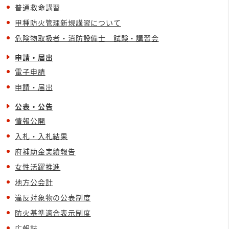
普通救命講習
甲種防火管理新規講習について
危険物取扱者・消防設備士 試験・講習会
申請・届出
電子申請
申請・届出
公表・公告
情報公開
入札・入札結果
府補助金実績報告
女性活躍推進
地方公会計
違反対象物の公表制度
防火基準適合表示制度
広報誌