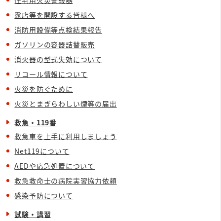
露店等を開設する皆様へ
消防用設備等点検結果報告
ガソリンの容器詰替販売
消火器の型式失効について
リコール情報について
火災を防ぐために
火災とまぎらわしい煙等の届出
救急・119番
救急車を上手に利用しましょう
Net119について
AEDや応急処置について
救急救命士の病院実習協力依頼
感染予防について
試験・講習