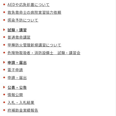
AEDや応急処置について
救急救命士の病院実習協力依頼
感染予防について
試験・講習
普通救命講習
甲種防火管理新規講習について
危険物取扱者・消防設備士 試験・講習会
申請・届出
電子申請
申請・届出
公表・公告
情報公開
入札・入札結果
府補助金実績報告