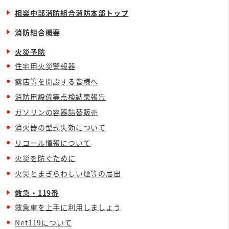
相楽中部消防組合消防本部トップ
消防組合概要
火災予防
住宅用火災警報器
露店等を開設する皆様へ
消防用設備等点検結果報告
ガソリンの容器詰替販売
消火器の型式失効について
リコール情報について
火災を防ぐために
火災とまぎらわしい煙等の届出
救急・119番
救急車を上手に利用しましょう
Net119について