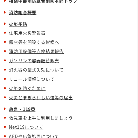
相楽中部消防組合消防本部トップ
消防組合概要
火災予防
住宅用火災警報器
露店等を開設する皆様へ
消防用設備等点検結果報告
ガソリンの容器詰替販売
消火器の型式失効について
リコール情報について
火災を防ぐために
火災とまぎらわしい煙等の届出
救急・119番
救急車を上手に利用しましょう
Net119について
AEDや応急処置について