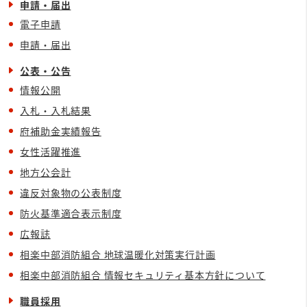
申請・届出
電子申請
申請・届出
公表・公告
情報公開
入札・入札結果
府補助金実績報告
女性活躍推進
地方公会計
違反対象物の公表制度
防火基準適合表示制度
広報誌
相楽中部消防組合 地球温暖化対策実行計画
相楽中部消防組合 情報セキュリティ基本方針について
職員採用