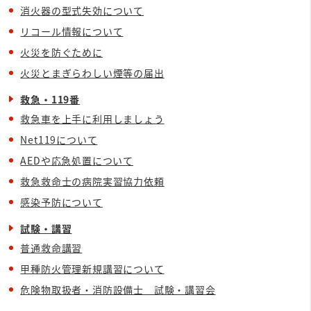
消火器の型式失効について
リコール情報について
火災を防ぐために
火災とまぎらわしい煙等の届出
救急・119番
救急車を上手に利用しましょう
Net119について
AEDや応急処置について
救急救命士の病院実習協力依頼
感染予防について
試験・講習
普通救命講習
甲種防火管理新規講習について
危険物取扱者・消防設備士 試験・講習会