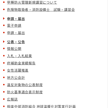
甲種防火管理新規講習について
危険物取扱者・消防設備士 試験・講習会
申請・届出
電子申請
申請・届出
公表・公告
情報公開
入札・入札結果
府補助金実績報告
女性活躍推進
地方公会計
違反対象物の公表制度
防火基準適合表示制度
広報誌
相楽中部消防組合 地球温暖化対策実行計画