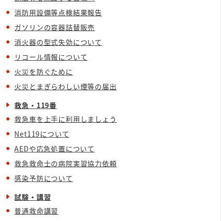
消防用設備等点検結果報告
ガソリンの容器詰替販売
消火器の型式失効について
リコール情報について
火災を防ぐために
火災とまぎらわしい煙等の届出
救急・119番
救急車を上手に利用しましょう
Net119について
AEDや応急処置について
救急救命士の病院実習協力依頼
感染予防について
試験・講習
普通救命講習