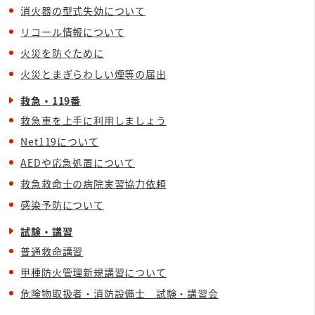
消火器の型式失効について
リコール情報について
火災を防ぐために
火災とまぎらわしい煙等の届出
救急・119番
救急車を上手に利用しましょう
Net119について
AEDや応急処置について
救急救命士の病院実習協力依頼
感染予防について
試験・講習
普通救命講習
甲種防火管理新規講習について
危険物取扱者・消防設備士 試験・講習会