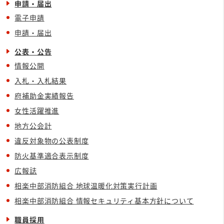
申請・届出
電子申請
申請・届出
公表・公告
情報公開
入札・入札結果
府補助金実績報告
女性活躍推進
地方公会計
違反対象物の公表制度
防火基準適合表示制度
広報誌
相楽中部消防組合 地球温暖化対策実行計画
相楽中部消防組合 情報セキュリティ基本方針について
職員採用