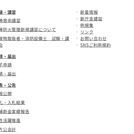
験・講習
新着情報
新庁舎建設
通救命講習
例規集
種防火管理新規講習について
リンク
険物取扱者・消防設備士 試験・講
お問い合わせ
会
SNSご利用規約
請・届出
子申請
請・届出
表・公告
報公開
札・入札結果
補助金実績報告
性活躍推進
方公会計