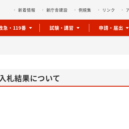
新着情報
新庁舎建設
例規集
リンク
救急・119番
試験・講習
申請・届出
入札結果について