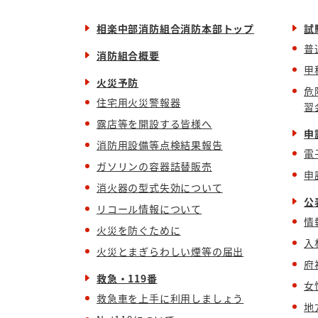
相楽中部消防組合消防本部トップ
試
普
消防組合概要
甲
火災予防
危
住宅用火災警報器
習
露店等を開設する皆様へ
申
消防用設備等点検結果報告
電
ガソリンの容器詰替販売
申
消火器の型式失効について
公
リコール情報について
情
火災を防ぐために
入
火災とまぎらわしい煙等の届出
府
救急・119番
女
救急車を上手に利用しましょう
地