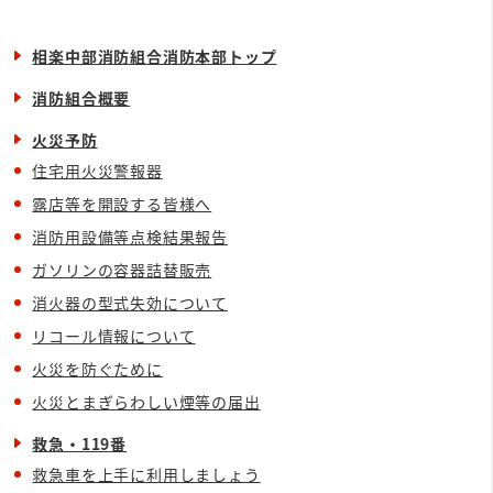
相楽中部消防組合消防本部トップ
消防組合概要
火災予防
住宅用火災警報器
露店等を開設する皆様へ
消防用設備等点検結果報告
ガソリンの容器詰替販売
消火器の型式失効について
リコール情報について
火災を防ぐために
火災とまぎらわしい煙等の届出
救急・119番
救急車を上手に利用しましょう