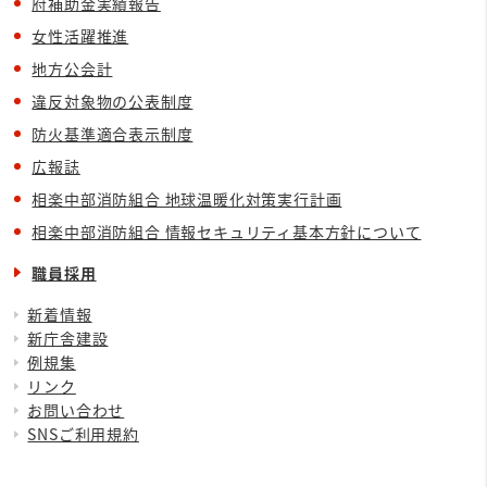
府補助金実績報告
女性活躍推進
地方公会計
違反対象物の公表制度
防火基準適合表示制度
広報誌
相楽中部消防組合 地球温暖化対策実行計画
相楽中部消防組合 情報セキュリティ基本方針について
職員採用
新着情報
新庁舎建設
例規集
リンク
お問い合わせ
SNSご利用規約