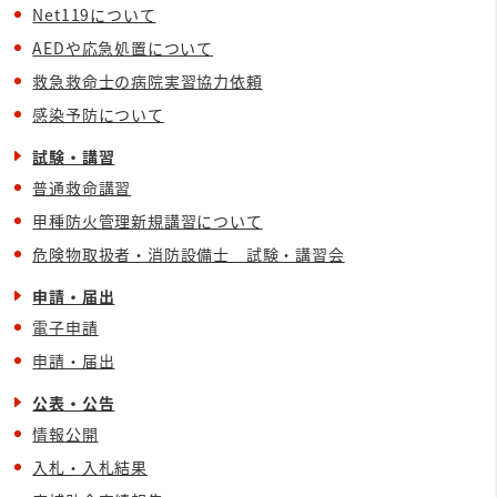
Net119について
AEDや応急処置について
救急救命士の病院実習協力依頼
感染予防について
試験・講習
普通救命講習
甲種防火管理新規講習について
危険物取扱者・消防設備士 試験・講習会
申請・届出
電子申請
申請・届出
公表・公告
情報公開
入札・入札結果