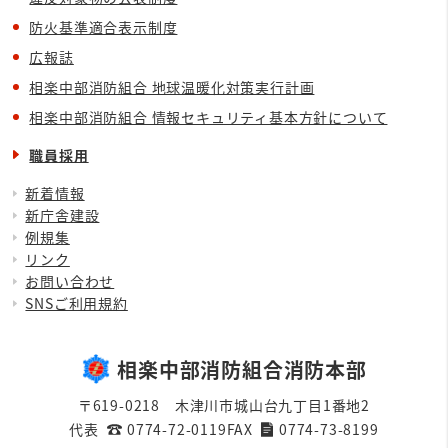
防火基準適合表示制度
広報誌
相楽中部消防組合 地球温暖化対策実行計画
相楽中部消防組合 情報セキュリティ基本方針について
職員採用
新着情報
新庁舎建設
例規集
リンク
お問い合わせ
SNSご利用規約
相楽中部消防組合消防本部
〒619-0218 木津川市城山台九丁目1番地2
代表
0774-72-0119
FAX
0774-73-8199