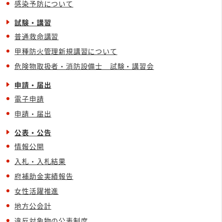
感染予防について
試験・講習
普通救命講習
甲種防火管理新規講習について
危険物取扱者・消防設備士 試験・講習会
申請・届出
電子申請
申請・届出
公表・公告
情報公開
入札・入札結果
府補助金実績報告
女性活躍推進
地方公会計
違反対象物の公表制度