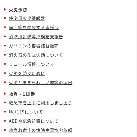
火災予防
住宅用火災警報器
露店等を開設する皆様へ
消防用設備等点検結果報告
ガソリンの容器詰替販売
消火器の型式失効について
リコール情報について
火災を防ぐために
火災とまぎらわしい煙等の届出
救急・119番
救急車を上手に利用しましょう
Net119について
AEDや応急処置について
救急救命士の病院実習協力依頼