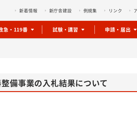
新着情報
新庁舎建設
例規集
リンク
救急・119番
試験・講習
申請・届出
器整備事業の入札結果について