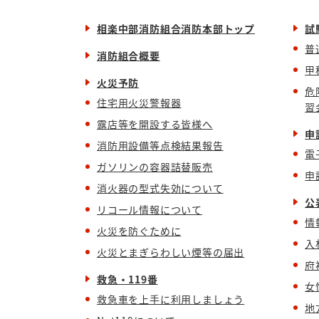
相楽中部消防組合消防本部トップ
試
普
消防組合概要
甲
火災予防
危
住宅用火災警報器
習
露店等を開設する皆様へ
申
消防用設備等点検結果報告
電
ガソリンの容器詰替販売
申
消火器の型式失効について
公
リコール情報について
情
火災を防ぐために
入
火災とまぎらわしい煙等の届出
府
救急・119番
女
救急車を上手に利用しましょう
地