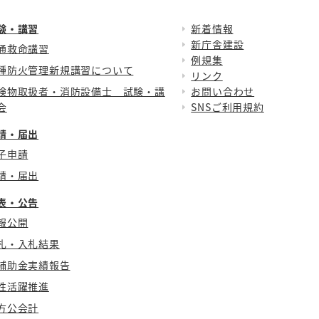
験・講習
新着情報
新庁舎建設
通救命講習
例規集
種防火管理新規講習について
リンク
険物取扱者・消防設備士 試験・講
お問い合わせ
会
SNSご利用規約
請・届出
子申請
請・届出
表・公告
報公開
札・入札結果
補助金実績報告
性活躍推進
方公会計