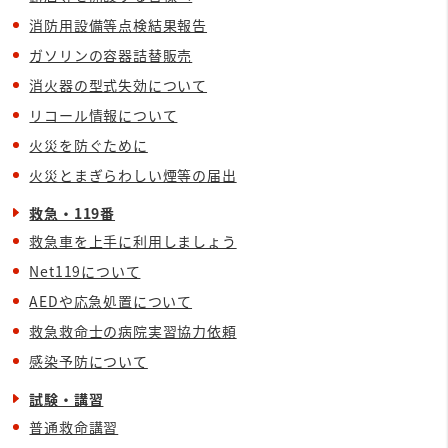
消防用設備等点検結果報告
ガソリンの容器詰替販売
消火器の型式失効について
リコール情報について
火災を防ぐために
火災とまぎらわしい煙等の届出
救急・119番
救急車を上手に利用しましょう
Net119について
AEDや応急処置について
救急救命士の病院実習協力依頼
感染予防について
試験・講習
普通救命講習