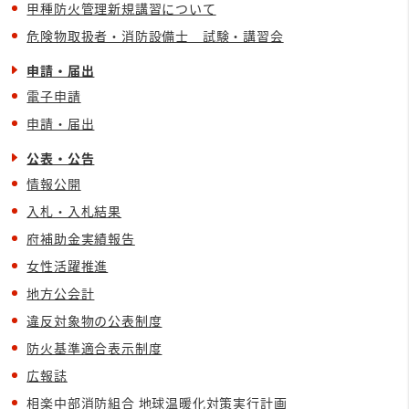
甲種防火管理新規講習について
危険物取扱者・消防設備士 試験・講習会
申請・届出
電子申請
申請・届出
公表・公告
情報公開
入札・入札結果
府補助金実績報告
女性活躍推進
地方公会計
違反対象物の公表制度
防火基準適合表示制度
広報誌
相楽中部消防組合 地球温暖化対策実行計画