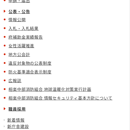
申請・届出
公表・公告
情報公開
入札・入札結果
府補助金実績報告
女性活躍推進
地方公会計
違反対象物の公表制度
防火基準適合表示制度
広報誌
相楽中部消防組合 地球温暖化対策実行計画
相楽中部消防組合 情報セキュリティ基本方針について
職員採用
新着情報
新庁舎建設