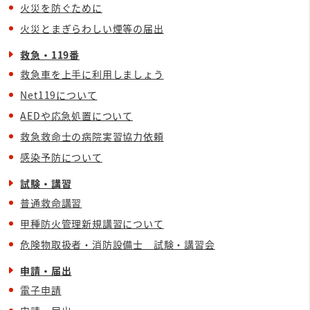
火災を防ぐために
火災とまぎらわしい煙等の届出
救急・119番
救急車を上手に利用しましょう
Net119について
AEDや応急処置について
救急救命士の病院実習協力依頼
感染予防について
試験・講習
普通救命講習
甲種防火管理新規講習について
危険物取扱者・消防設備士 試験・講習会
申請・届出
電子申請