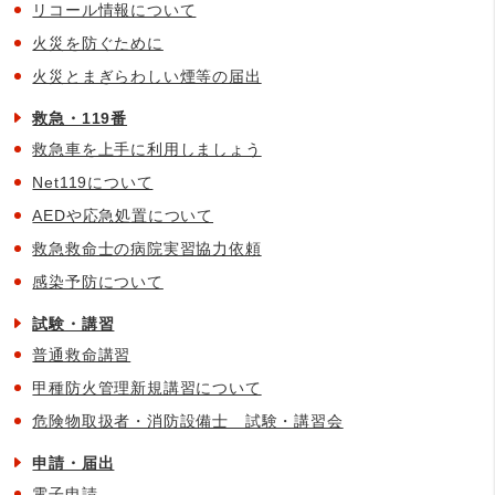
リコール情報について
火災を防ぐために
火災とまぎらわしい煙等の届出
救急・119番
救急車を上手に利用しましょう
Net119について
AEDや応急処置について
救急救命士の病院実習協力依頼
感染予防について
試験・講習
普通救命講習
甲種防火管理新規講習について
危険物取扱者・消防設備士 試験・講習会
申請・届出
電子申請